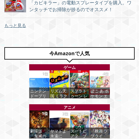
「カビキラー」の電動スプレータイプを購入。ワ
ンタッチでお掃除が捗るのでオススメ！
もっと見る
今Amazonで人気
ゲーム
1位
2位
3位
4位
ニンテン
リズム天
スプラト
ぽこ あ ポ
ドープリ
国 ミラク
ゥーン レ
ケモン エ
ペイド番
ルスター
イダース -
キスパン
号 5000
ズ -Switch
Switch2
ションパ
アニメ
円|オンラ
ス|オンラ
1位
2位
3位
4位
インコー
インコー
価格：
価格：
ド版
ド版
¥5,645
¥6,455
劇場版
ヤマトよ
ズートピ
『映画 ラ
価格：
価格：
「鬼滅の
永遠に
ア２ ブ
ブライ
¥5,000
¥4,400