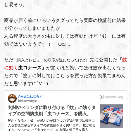
し易そう。
商品が届く前にいろいろググってたら実際の検証前に結果
が分かってしまいましたが、
ある程度の大きさの虫に対しては有効だけど「蚊」には有
効ではないようです（´・ω:;.:...
ただ
先に公開した
「
蚊
（購入とレビューの順序が逆になったけど）
に効く
虫コナーズ」
が驚くほど効いてほぼ蚊が出なくなっ
たので「蚊」に対してはこちらを買った方が効果てきめん
だと思います(*´∀｀)ゞ