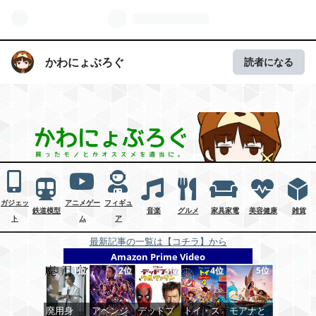
かわにょぶろぐ
読者になる
ガジェッ
アニメゲー
フィギュ
鉄道模型
音楽
グルメ
家具家電
美容健康
雑貨
ト
ム
ア
最新記事の一覧は【コチラ】から
Amazon Prime Video
1位
2位
3位
4位
5位
廃用身
アベンジ
デッドプ
トイ・ス
モアナと