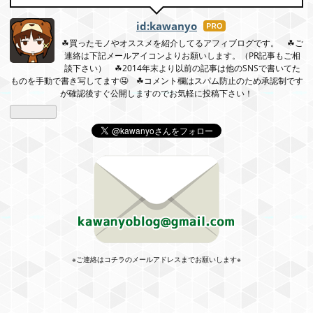
id:kawanyo
はて
なブ
☘買ったモノやオススメを紹介してるアフィブログです。 ☘ご
連絡は下記メールアイコンよりお願いします。（PR記事もご相
ログ
談下さい） ☘2014年末より以前の記事は他のSNSで書いてた
Pro
ものを手動で書き写してます🤤 ☘コメント欄はスパム防止のため承認制です
が確認後すぐ公開しますのでお気軽に投稿下さい！
※ご連絡はコチラのメールアドレスまでお願いします※