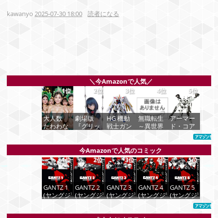
kawanyo
2025-07-30 18:00
読者になる
＼今Amazonで人気／
1位
2位
3位
4位
5位
大人数
劇場版
HG 機動
無職転生
アーマー
たわわな
『グリッ
戦士ガン
～異世界
ド・コア
サンバ祭
ドマン ユ
ダムSEED
行ったら
ラインア
り
ニバー
FREEDO
本気だす
ーク ホワ
ス』 宝多
M マイテ
～ 20 (MF
イト・グ
今Amazonで人気のコミック
六花 wall
ィースト
コミック
リント 全
価格：¥99
1位
2位
3位
4位
5位
figure 1/7
ライクフ
ス フラ
高約
スケール
リーダム
ッパーシ
160mm
プラスチ
ガンダム
リーズ)
1/72スケ
GANTZ 1
GANTZ 2
GANTZ 3
GANTZ 4
GANTZ 5
ック製 塗
1/144スケ
ール プラ
(ヤングジ
(ヤングジ
(ヤングジ
(ヤングジ
(ヤングジ
装済み完
ール 色分
モデル
価格：
ャンプコ
ャンプコ
ャンプコ
ャンプコ
ャンプコ
成品フィ
け済みプ
¥748
ミックス
ミックス
ミックス
ミックス
ミックス
ギュア
ラモデル
価格：