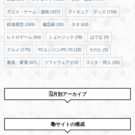
み可動フ
戦 6イン
ィギュア
チ アクシ
価格：
価格：
アニメ・ゲーム・漫画 (307)
フィギュア・グッズ (158)
ョンフィ
¥4,440
¥4,440
ギュア
価格：
S.H.
¥9,618
鉄道模型 (269)
備忘録 (30)
ネタ (63)
Figuarts -
伏黒藤司
レトロゲーム (64)
ミュージック (38)
はてな (9)
価格：
¥13,750
グルメ (179)
PCエンジン/PC-FX (28)
そのた (9)
家具・家電 (47)
ソフトウェア (10)
コミケ・同人 (30)
🗓月別アーカイブ
📚サイトの構成