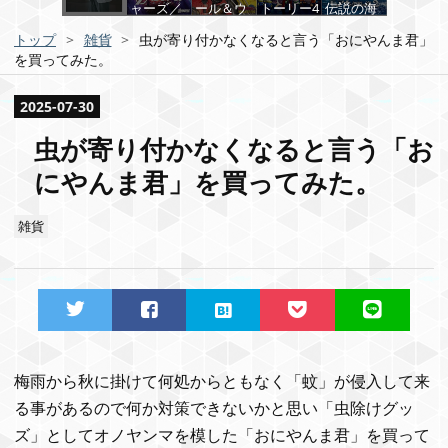
ャーズ／
ール＆ウ
トーリー4
伝説の海
エンドゲ
ルヴァリ
(吹替版)
２
価格：
トップ
>
雑貨
>
虫が寄り付かなくなると言う「おにやんま君」
ーム(吹替
ン
¥2,200
版)
価格：
価格：
を買ってみた。
価格：
¥400
¥1,600
価格：
¥199
2025
-
07
-
30
¥1,300
虫が寄り付かなくなると言う「お
にやんま君」を買ってみた。
雑貨
梅雨から秋に掛けて何処からともなく「蚊」が侵入して来
る事があるので何か対策できないかと思い「虫除けグッ
ズ」としてオノヤンマを模した「おにやんま君」を買って