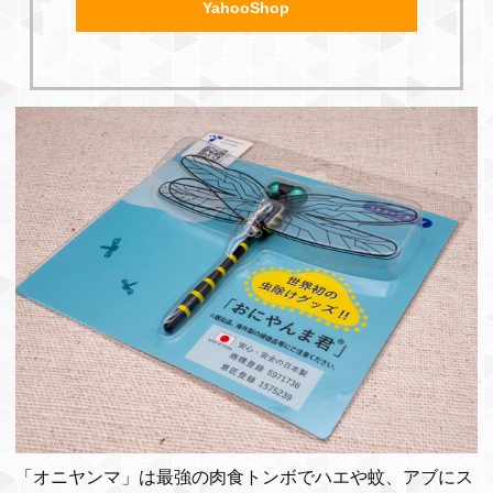
YahooShop
「オニヤンマ」は最強の肉食トンボでハエや蚊、アブにス