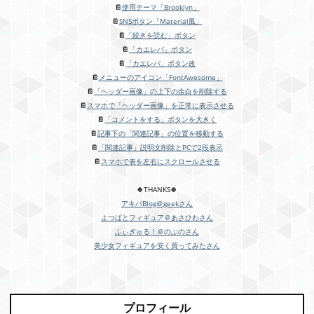
📔
使用テーマ「Brooklyn」
📔
SNSボタン「Material風」
📔
「続きを読む」ボタン
📔
「カエレバ」ボタン
📔
「カエレバ」ボタン改
📔
メニューのアイコン「FontAwesome」
📔
「ヘッダー画像」の上下の余白を削除する
📔
スマホで「ヘッダー画像」を正常に表示させる
📔
「コメントをする」ボタンを大きく
📔
記事下の「関連記事」の位置を移動する
📔
「関連記事」説明文削除とPCで2段表示
📔
スマホで表を左右にスクロールさせる
🍀THANKS🍀
アキバBlog＠geekさん
よつばとフィギュア＠あさひわさん
ふぃぎゅる！＠のぶのさん
美少女フィギュアを安く買ってみたさん
プロフィール