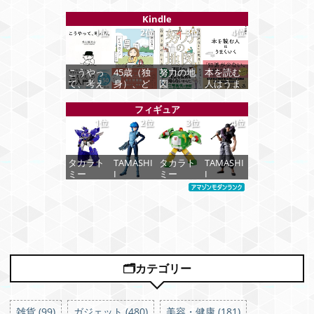
刃」無限
REBEL319
ルーレイ
ブ！蓮ノ
城編 第一
9 7 [Blu-
＋ ＤＶＤ
空女学院
Kindle
章 猗窩座
ray]
セット
スクール
1位
2位
3位
4位
再来 通常
[Blu-ray]
アイドル
版 [Blu-
クラブ
価格：
ray]
Bloom
¥8,760
価格：
Garden
こうやっ
45歳（独
努力の地
本を読む
¥4,316
Party』
て、考え
身）、ど
図
人はうま
価格：
Blu-
る。 (PHP
んな感
くいく
¥3,964
ray（特装
文庫)
じ？
価格：
フィギュア
限定版）
¥1,485
価格：
1位
2位
3位
4位
価格：
価格：
¥1,485
価格：
¥649
¥1,359
¥8,589
タカラト
TAMASHI
タカラト
TAMASHI
ミー
I
ミー
I
(TAKARA
NATIONS
(TAKARA
NATIONS
TOMY) T-
S.H.フィ
TOMY) T-
S.H.フィ
SPARK ト
ギュアー
SPARK ト
ギュアー
ランスフ
ツ 攻殻機
ランスフ
ツ 呪術廻
ォーマー
動隊 THE
ォーマー
戦 伏黒甚
ニューレ
GHOST
ニューレ
爾 約
ジェンズ
IN THE
ジェンズ
155mm
NL-07 サ
SHELL 草
NL-06 オ
PVC&ABS
🗂カテゴリー
ウンドウ
薙素子 約
ートボッ
製 塗装済
ェーブ 可
140mm
ト コスモ
み可動フ
動フィギ
PVC&ABS
ス 可動フ
ィギュア
ュア
製 塗装済
ィギュア
| 呪術廻
雑貨 (99)
ガジェット (480)
美容・健康 (181)